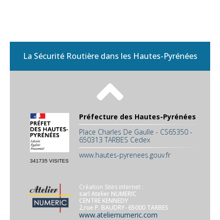
La Sécurité Routière dans les Hautes-Pyrénées
Préfecture des Hautes-Pyrénées
Place Charles De Gaulle - CS65350 -
650313 TARBES Cedex
www.hautes-pyrenees.gouv.fr
341735 VISITES
Création Sites internet :
sarl Atelier NUMERIC
CENTRE KENNEDY
2,rue P. BAUDRY- 65000 TARBES
www.ateliernumeric.com