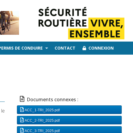
PERMIS DE CONDUIRE
CONTACT
CONNEXION
Documents connexes :
 le
ACC_1-TRI_2025.pdf
ACC_2-TRI_2025.pdf
ACC_3-TRI_2025.pdf