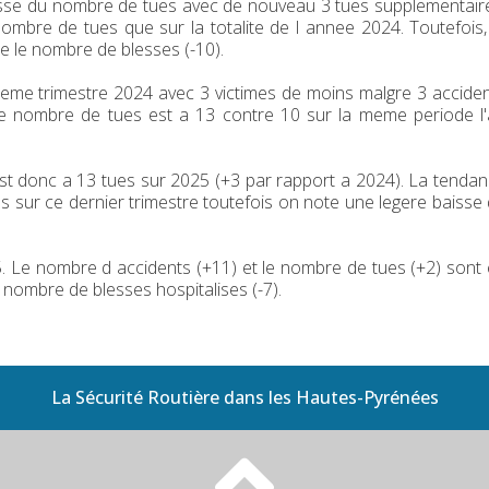
usse du nombre de tues avec de nouveau 3 tues supplementair
ombre de tues que sur la totalite de l annee 2024. Toutefois,
e le nombre de blesses (-10).
sieme trimestre 2024 avec 3 victimes de moins malgre 3 accide
 le nombre de tues est a 13 contre 10 sur la meme periode l
 est donc a 13 tues sur 2025 (+3 par rapport a 2024). La tenda
s sur ce dernier trimestre toutefois on note une legere baisse
 Le nombre d accidents (+11) et le nombre de tues (+2) sont
nombre de blesses hospitalises (-7).
La Sécurité Routière dans les Hautes-Pyrénées