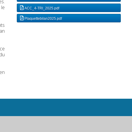
es.
 le
ACC_4-TRI_2025.pdf
Plaquettebilan2025.pdf
nts
'an
nce
 du
 en