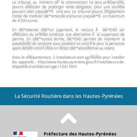
Le tribunal, au moment oÃ¹ le contrevenant lui sera prÃ©sentÃ©,
pourra dÃ©cider de prolonger cette obligation, pour une durÃ©e
pouvant aller jusquâ€™Ã cinq ans. Le tribunal pourra Ã©galement
choisir de moduler lâ€™amende encourue jusquâ€™Ã un maximum
de 4 500 euros.
En lâ€™attente dâ€™un jugement, le recours Ã lâ€™EAD sur
dÃ©cision du prÃ©fet constitue une alternative Ã la suspension de
permis. En dâ€™autres terme, lâ€™EAD permet de maintenir la
possibilitÃ© de conduire sous condition et contrÃ´le pour la personne
ayant Ã©tÃ© contrÃ´lÃ©e en Ã©tat dâ€™alcoolÃ©mie au volant.
Dans le dÃ©partement, 2 installateurs sont agrÃ©Ã©s pour installer
les appareils : http://www.hautes-pyrenees.gouv.fr/installateurs-de-
dispositifs-d-antidemarrage-r1241.html
La Sécurité Routière dans les Hautes-Pyrénées
Préfecture des Hautes-Pyrénées