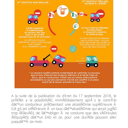
A la suite de la publication du d?cret du 17 septembre 2018, le
prÃ©fet a la possibilitÃ©, immÃ©diatement aprÃ¨s le contrÃ´le
dâ€™un conducteur prÃ©sentant une alcoolÃ©mie supÃ©rieure Ã
0,8 g/L (et infÃ©rieure Ã un taux dâ€™alcoolÃ©mie qui serait jugÃ©
trop Ã©levÃ©), de lâ€™obliger Ã ne conduire que des vÃ©hicules
Ã©quipÃ©s dâ€™un EAD et ce, pour une durÃ©e pouvant aller
jusquâ€™Ã six mois.