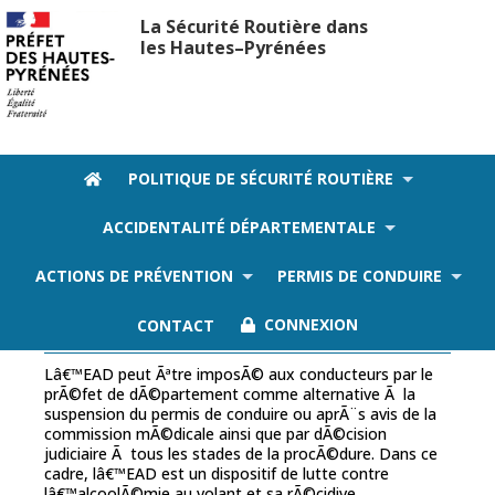
La Sécurité Routière dans
les Hautes–Pyrénées
POLITIQUE DE SÉCURITÉ ROUTIÈRE
ACCIDENTALITÉ DÉPARTEMENTALE
L'
ACTIONS DE PRÉVENTION
PERMIS DE CONDUIRE
L'
CONTACT
CONNEXION
Lâ€™EAD peut Ãªtre imposÃ© aux conducteurs par le
prÃ©fet de dÃ©partement comme alternative Ã la
suspension du permis de conduire ou aprÃ¨s avis de la
commission mÃ©dicale ainsi que par dÃ©cision
judiciaire Ã tous les stades de la procÃ©dure. Dans ce
cadre, lâ€™EAD est un dispositif de lutte contre
lâ€™alcoolÃ©mie au volant et sa rÃ©cidive.