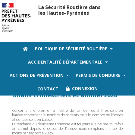
La Sécurité Routière dans
les Hautes–Pyrénées
POLITIQUE DE SÉCURITÉ ROUTIÈRE
ACCIDENTALITÉ DÉPARTEMENTALE
ACTIONS DE PRÉVENTION
PERMIS DE CONDUIRE
Publications 2026
CONTACT
CONNEXION
Bilans trimestriels et annuel 2026
Concernant le premier trimestre de l'annee, les chiffres sont en
hausse concernant le nombre d'accidents mais le nombre de blesses
et de tues sont en baisse.
La tendance du deuxieme trimestre est toujours a la hausse toutefois
en cumul depuis le debut de l'annee nous comptons un tue de
moins par rapport a 2025.