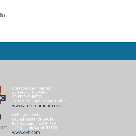
fin
Création Sites internet :
sarl Atelier NUMERIC
CENTRE KENNEDY
2,rue P. BAUDRY- 65000 TARBES
www.ateliernumeric.com
Hébergeur OVH :
SAS au capital de 500 k€
RCS Roubaix : 424761419
140 Quai du Sartel- 59100
www.ovh.com