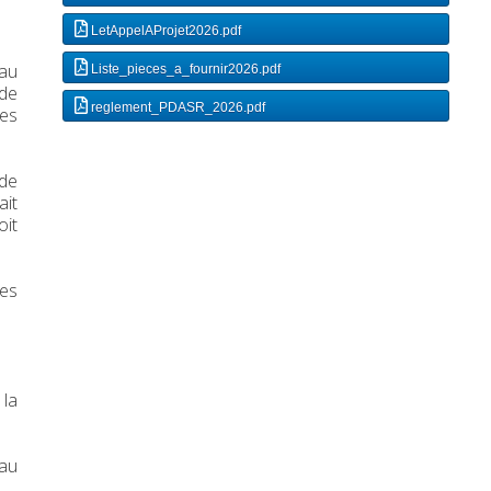
LetAppelAProjet2026.pdf
 au
Liste_pieces_a_fournir2026.pdf
 de
reglement_PDASR_2026.pdf
tes
 de
ait
oit
ces
 la
eau