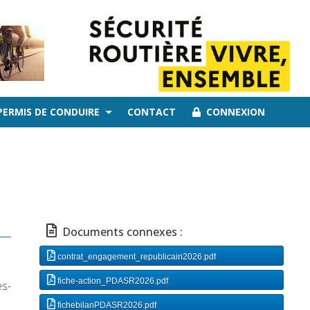
PERMIS DE CONDUIRE
CONTACT
CONNEXION
Documents connexes :
contrat_engagement_republicain2026.pdf
fiche-action_PDASR2026.pdf
es-
fichebilanPDASR2026.pdf