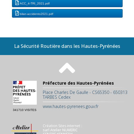
ACC_4-TRI_2021.pdf
bilan-accidento2021.pdf
La Sécurité Routière dans les Hautes-Pyrénées
Préfecture des Hautes-Pyrénées
Place Charles De Gaulle - CS65350 - 650313
TARBES Cedex
www.hautes-pyrenees.gouv.fr
341710 VISITES
Création Sites internet :
sarl Atelier NUMERIC