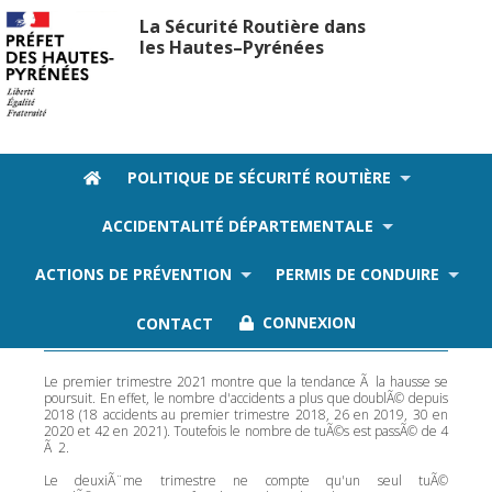
La Sécurité Routière dans
les Hautes–Pyrénées
POLITIQUE DE SÉCURITÉ ROUTIÈRE
ACCIDENTALITÉ DÉPARTEMENTALE
Publications 2021
ACTIONS DE PRÉVENTION
PERMIS DE CONDUIRE
Bilans trimestriels et annuel 2021
CONTACT
CONNEXION
Le premier trimestre 2021 montre que la tendance Ã la hausse se
poursuit. En effet, le nombre d'accidents a plus que doublÃ© depuis
2018 (18 accidents au premier trimestre 2018, 26 en 2019, 30 en
2020 et 42 en 2021). Toutefois le nombre de tuÃ©s est passÃ© de 4
Ã 2.
Le deuxiÃ¨me trimestre ne compte qu'un seul tuÃ©