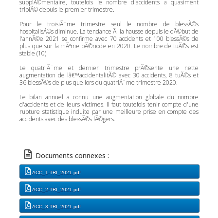
supplÃ©mentaire, toutefois le nombre d'accidents a quasiment
triplÃ© depuis le premier trimestre.
Pour le troisiÃ¨me trimestre seul le nombre de blessÃ©s
hospitalisÃ©s diminue. La tendance Ã la hausse depuis le dÃ©but de
l'annÃ©e 2021 se confirme avec 70 accidents et 100 blessÃ©s de
plus que sur la mÃªme pÃ©riode en 2020. Le nombre de tuÃ©s est
stable (10)
Le quatriÃ¨me et dernier trimestre prÃ©sente une nette
augmentation de lâ€™accidentalitÃ© avec 30 accidents, 8 tuÃ©s et
36 blessÃ©s de plus que lors du quatriÃ¨me trimestre 2020.
Le bilan annuel a connu une augmentation globale du nombre
d'accidents et de leurs victimes. Il faut toutefois tenir compte d'une
rupture statistique induite par une meilleure prise en compte des
accidents avec des blessÃ©s lÃ©gers.
Documents connexes :
ACC_1-TRI_2021.pdf
ACC_2-TRI_2021.pdf
ACC_3-TRI_2021.pdf